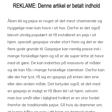
Åben ild og pejse er noget af det mest charmende og
hyggelige man kan have i sit hus. Derfor er det også
blevet utrolig populært at få installeret en pejs i sit
hjem. specielt gaspejse vinder stort frem og det er der
flere gode grunde til. Gaspejse kan nemlig passe ind i
mange forskellige hjem og så er de super lette at have
med at gøre. De kan indrettes på massevis af måder
og de kan fås i mange forskellige størrelser. Derfor kan
alle der har lyst, få sig en gaspejs på enten den ene
eller den anden måde. Det betyder også, at det med
en gaspejs er muligt er få åben ild i sit hjem, selvom
man bor småt eller i lejlighed hvilket er en stor fordel
fremfor de traditionelle pejse. Så hvis du drømmer om,
at kunne håbe en pejs i dit hjem og dermed skabe