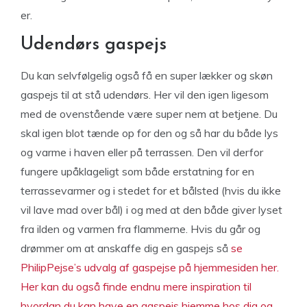
er.
Udendørs gaspejs
Du kan selvfølgelig også få en super lækker og skøn
gaspejs til at stå udendørs. Her vil den igen ligesom
med de ovenstående være super nem at betjene. Du
skal igen blot tænde op for den og så har du både lys
og varme i haven eller på terrassen. Den vil derfor
fungere upåklageligt som både erstatning for en
terrassevarmer og i stedet for et bålsted (hvis du ikke
vil lave mad over bål) i og med at den både giver lyset
fra ilden og varmen fra flammerne. Hvis du går og
drømmer om at anskaffe dig en gaspejs så
se
PhilipPejse’s udvalg af gaspejse på hjemmesiden her.
Her kan du også finde endnu mere inspiration til
hvordan du kan have en gaspejs hjemme hos dig og